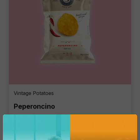
Vintage Potatoes
Peperoncino
Pacco Singolo - 300 Gr
4,84 €