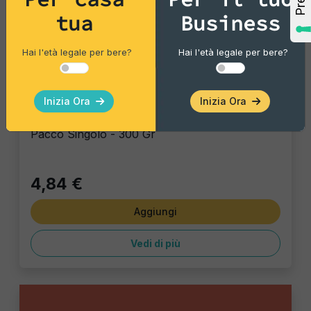
tua
Business
Hai l'età legale per bere?
Hai l'età legale per bere?
Vintage Potatoes
Inizia Ora
Inizia Ora
Tartufo e Sale Marino
Pacco Singolo - 300 Gr
4,84 €
Aggiungi
Vedi di più