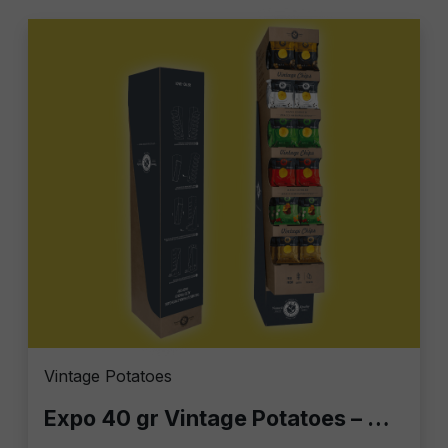
Vintage Potatoes
Expo 40 gr Vintage Potatoes – Colonnina Espositiva con 140 Buste da 40g | Patatine Gourmet per Bar, Locali e Casa