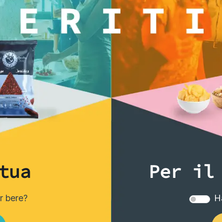
ti anche...
tua
Per il
er bere?
Ha