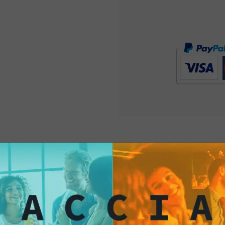
Tortilla chip al for
una varietà di salse,
diventando il compa
carattere
. Porta il 
Mex nella tua vita con 
Formaggio! Un
bocco
Provale subito!