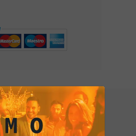
maggio sono ideali per accompagnare
 formaggio, guacamole, o chili,
gno perfetto per un
aperitivo di
calore e il sapore della cucina Tex-
le nostre irresistibili Tortilla Chip al
ne di felicità in ogni morso!