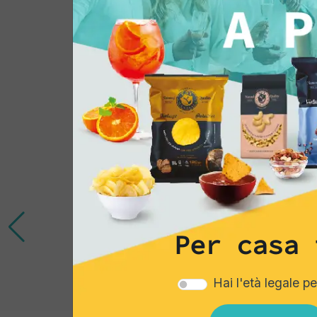
Potrebbe interessar
Per casa 
Hai l'età legale p