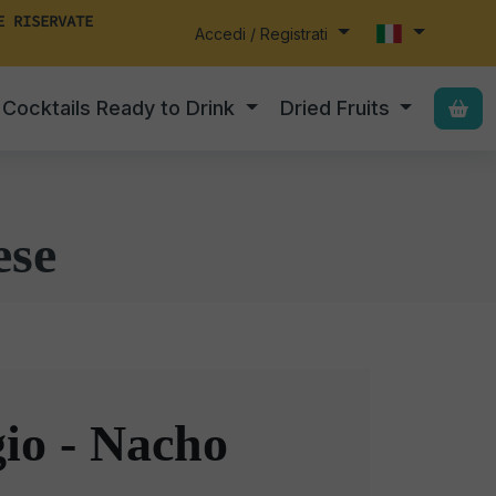
E RISERVATE
Accedi / Registrati
Cocktails Ready to Drink
Dried Fruits
ese
io - Nacho