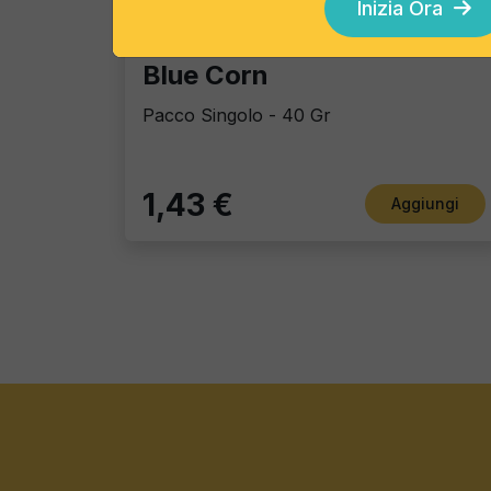
Inizia Ora
Tortillas/Nacho/Crisp/Garganelli
Blue Corn
Pacco Singolo - 40 Gr
1,43 €
Aggiungi