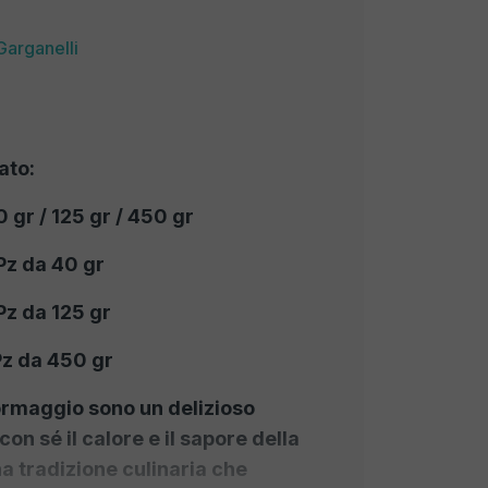
Garganelli
ato:
 gr / 125 gr / 450 gr
Pz da 40 gr
Pz da 125 gr
Pz da 450 gr
 formaggio sono un delizioso
on sé il calore e il sapore della
a tradizione culinaria che