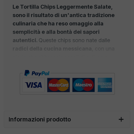
Le Tortilla Chips Leggermente Salate,
sono il risultato di un'antica tradizione
culinaria che ha reso omaggio alla
semplicità e alla bontà dei sapori
autentici.
Queste chips sono nate dalle
radici della cucina messicana
, con una
storia che abbraccia secoli di cultura e
passione per il mais. L'origine risale alle
civiltà antiche dei Maya e degli Aztechi, che
coltivavano il
mais
come alimento
fondamentale. Il mais veniva macinato per
creare una pasta, che poi veniva arrostita
per diventare sottili tortilla. Queste tortilla
venivano successivamente tagliate a strisce
Informazioni prodotto
e cotte per ottenere le prime "tortilla
chips".Nel corso del tempo, le tortilla chips