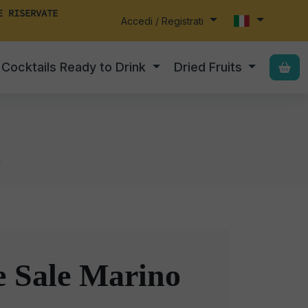
E RISERVATE
Accedi / Registrati
Cocktails Ready to Drink
Dried Fruits
o
e Sale Marino