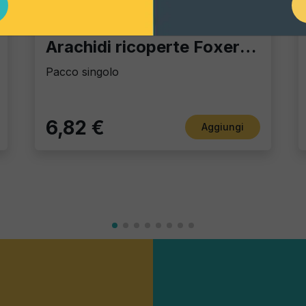
Gourmet Snack
Arachidi ricoperte Foxer al Chili
Pacco singolo
6,82 €
Aggiungi