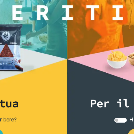
ti anche...
tua
Per il
er bere?
Ha