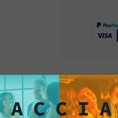
Accostamenti perfett
alta qualità come il
G
Questi cocktails si s
delle patatine al tar
prova ad abbinare le 
fresche. Il contrasto 
combinazione di sapor
serva in occasioni sp
in momenti di puro rel
tartufo conferiscono
occasione ancora più
dell'eleganza gastro
vivere la vita con sti