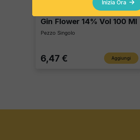
Inizia Ora
Cocktails
Gin Flower 14% Vol 100 Ml
Pezzo Singolo
6,47 €
Aggiungi