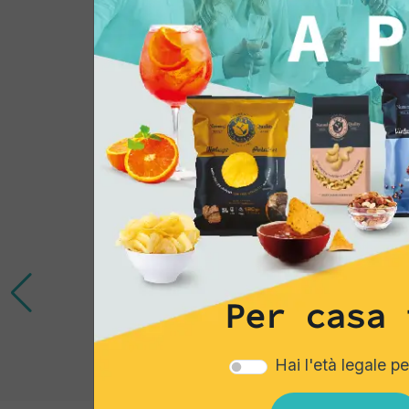
Potrebbe interessar
Per casa 
Hai l'età legale p