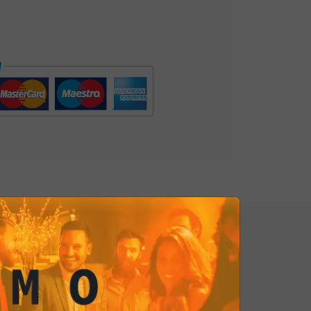
i per le Tartufo&Sale? Cocktails di
in Flower
, il
Negroni
o
Milano spitz
.
posano alla perfezione con il lusso
tufo.... Vuoi davvero esagerare?
patatine al tartufo con ostriche
tra il mare e la terra creerà una
e unica e sofisticata! Sia che tu le
eciali, durante un aperitivo di gala o
ax con gli amici, le patatine al
 un tocco di classe che rende ogni
 straordinaria. Sono l'emblema
nomica, invitando chi le assapora a
le e gusto, assaporale subito!