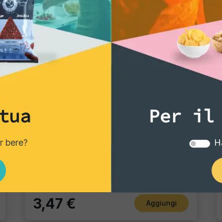
tua
Per il
Gourmet Snack
er bere?
Ha
Bruschette Pomodoro "Chef Gourmet"
Pacco Singolo - 150 Gr
3,47 €
Aggiungi