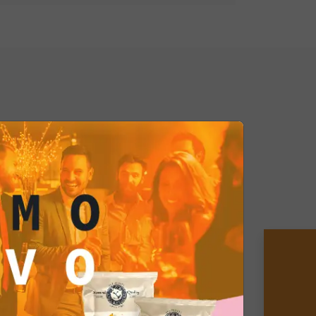
e mette in risalto la tua passione per
 Sia che tu stia organizzando un
on gli amici o una cena speciale,
 adattano a ogni occasione. La loro
e di creare gusti unici e
hette all'Aglio Chef Gourmet sono
r chi desidera portare la cucina
 in casa propria. Con la loro base
entico, ti permettono di creare
he stupiranno i tuoi ospiti e
asione speciale.
Prendi una fetta,
dienti preferiti e goditi
ria che conquisterà il palato e il