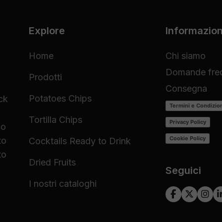
Explore
Informazion
Home
Chi siamo
Domande freq
Prodotti
Consegna
Potatoes Chips
ck
Termini e Condizio
Tortilla Chips
Privacy Policy
co
Cookie Policy
to
Cocktails Ready to Drink
to
Dried Fruits
Seguici
I nostri cataloghi