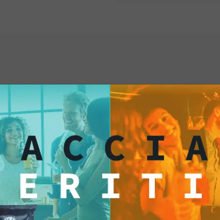
cattura l'attenzione 
la cucina di qualità.
aperitivo informale c
queste Bruschette si
versatilità ti consent
memorabili.Le Brusc
la scelta perfetta pe
gourmet direttamente
ti anche...
pronta e il gusto aut
aperitivi fantastici c
renderanno ogni occ
aggiungi i tuoi ingre
un'esperienza culina
cuore.