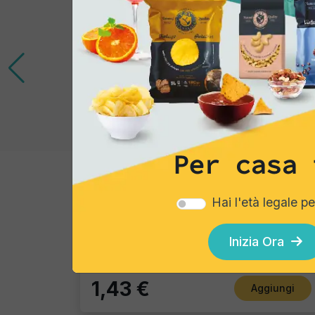
Per casa 
Tortillas/Nacho/Crisp/Garganelli
Hai l'età legale p
Blue Corn
Pacco Singolo - 40 Gr
Inizia Ora
1,43 €
Aggiungi