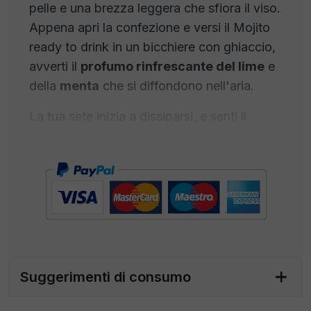
pelle e una brezza leggera che sfiora il viso.
Appena apri la confezione e versi il Mojito
ready to drink in un bicchiere con ghiaccio,
avverti il
profumo rinfrescante del lime
e
della
menta
che si diffondono nell'aria.
La tua sete inizia a dissiparsi, e senti il
desiderio di un sorso fresco. Il primo sorso
è un'esplosione di sapori. Il succo di lime
fresco e frizzante danza sulla tua lingua,
contrastato dalla dolcezza dell'acqua di
zucchero. La menta rinfresca il tuo palato
mentre il sorso scivola dolcemente giù per
la gola. È un mix di sapori che ti fa sentire
come se stessi bevendo l'estate stessa. La
Suggerimenti di consumo
praticità del Mojito ready to drink è un vero
dono. Non devi preoccuparti di misurare