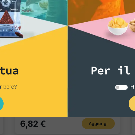
tua
Per il
Gourmet Snack
er bere?
Ha
Arachidi ricoperte Foxer al Chili
Pacco singolo
6,82 €
Aggiungi