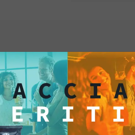
catturare dalle Vin
Provale subito!
ti anche...