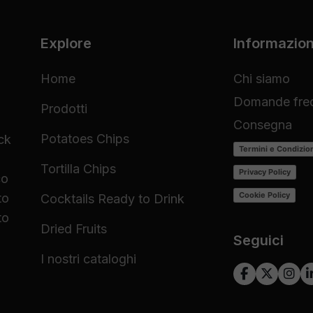
Explore
Informazion
Home
Chi siamo
Domande freq
Prodotti
Consegna
Potatoes Chips
ck
Termini e Condizio
Tortilla Chips
Privacy Policy
co
Cookie Policy
to
Cocktails Ready to Drink
to
Dried Fruits
Seguici
I nostri cataloghi