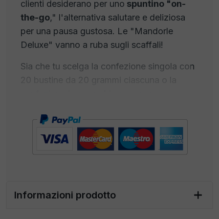
clienti desiderano per uno
spuntino "on-
the-go
," l'alternativa salutare e deliziosa
per una pausa gustosa. Le "Mandorle
Deluxe" vanno a ruba sugli scaffali!
Sia che tu scelga la confezione singola con
20 bustine da 20 grammi ciascuna o la
confezione bar con 4 box, ognuno
contenente 20 bustine da 20 grammi,
offrirai sempre uno snack irresistibile e
nutriente.
Non lasciare che questa opportunità
sfugga. Acquista ora le "Mandorle Deluxe"
e offri ai tuoi clienti un'esperienza culinaria
Informazioni prodotto
eccezionale che soddisferà la loro voglia di
bontà e nutrimento ovunque si trovino.