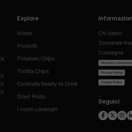
Explore
Informazion
Home
Chi siamo
Domande freq
Prodotti
Consegna
Potatoes Chips
ck
Termini e Condizio
Tortilla Chips
Privacy Policy
co
Cookie Policy
to
Cocktails Ready to Drink
to
Dried Fruits
Seguici
I nostri cataloghi