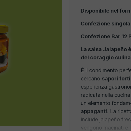
Disponibile nel for
Confezione singola
Confezione Bar 12 
La salsa Jalapeño è
del coraggio culina
È il condimento perf
cercano
sapori fort
esperienza gastronom
radicata nella cucin
un elemento fondamen
appaganti
. La ricet
include jalapeño fres
vengono macinati e m