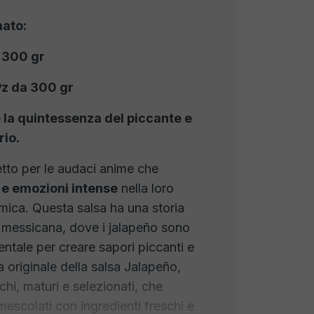
mato:
 300 gr
Pz da 300 gr
 la quintessenza del piccante e
rio.
etto per le audaci anime che
i e emozioni intense
nella loro
ica. Questa salsa ha una storia
a messicana, dove i jalapeño sono
tale per creare sapori piccanti e
ta originale della salsa Jalapeño,
chi, maturi e selezionati, che
escolati con ingredienti freschi e