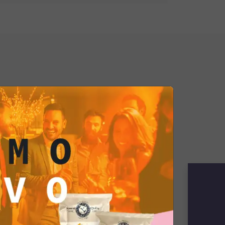
amente con le tortilla....al
o abbini la salsa Jalapeño alle
 stai creando una sinergia esplosiva
 peperoncino sono un connubio di
zza, un'
esperienza sensoriale
che
palato. Il loro sapore piccante è come
nuove frontiere del gusto
.
lla peperoncino nella salsa
ntrasto affascinante tra la dolcezza
 il piccante deciso della salsa. È
specchia una personalità forte e
abbraccia la sfida di sapori forti e
 unico e stimolante. Questo
i è un'ode ai piaceri intensi e alle
e un'esplosione di gusti che
i chi ama l'adrenalina culinaria
.