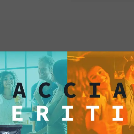
posto ideale è sicur
peperoncino!
Quand
tortilla peperoncino,
di gusti. Le tortilla
dolcezza e piccante
stimola e delizia il 
un invito a esplorare
Immergendo una torti
ti anche...
Jalapeño, crei un co
iniziale delle chips e
un'esperienza che ri
audace, qualcuno che 
desidera qualcosa di
accostamento di sapor
emozioni vere. È com
cattura l'essenza d