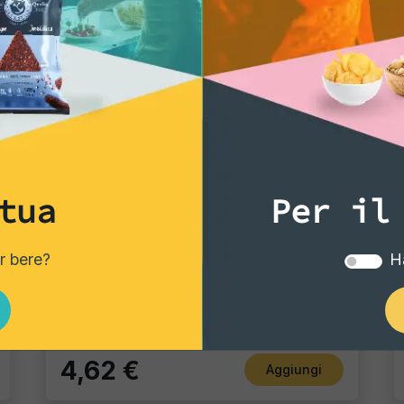
La salsa Jalapeño e 
tipo di personalità ch
gusto e
vivere la vi
ricerca di un'esperie
personalità audace, n
Chili e la salsa Jala
soddisfare il tuo des
gastronomiche indime
tua
Per il
Tortillas/Nacho/Crisp/Garganelli
er bere?
Ha
Nachos Chips Naturali
Pacco singolo
4,62 €
Aggiungi