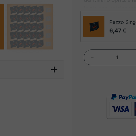
Inizia con un'elegan
aggiunge una nota di
Pezzo Sing
Poi c'è l'
Aperol
, co
6,47 €
una sottile amarezza
di soda completa il m
aggiunge una nota fru
-
Quando versi il Mila
primo sorso, è come
Vita" italiana.
Questo
delle strade affollate
caffetterie al mare. 
l'eleganza e la bell
poter godere di tutt
ingredienti o preparar
Spritz Ready to Drin