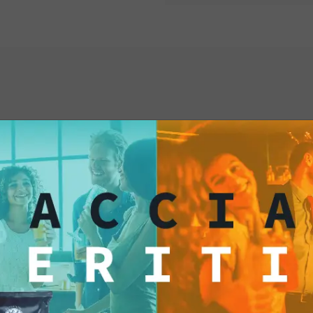
aprire la confezione,
po' di ghiaccio e sar
italiana.
L'aperitivo è una trad
Spritz si inserisce pe
regalandoti un'esper
invito a vivere il mom
goderti l'arte di viv
ti anche...
Spritz Ready to Drink 
all'eleganza e alla be
classe che ci ricor
ogni istante.
Quindi,
italiana ovunque tu s
il tuo compagno ideal
assaporare il gusto de