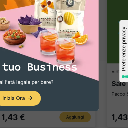
ogni momento speciale. Non
 prendi una confezione singola o una
atmosfera italiana con ogni sorso.
portata di mano!
 tuo Business
Vintage Potatoes
Vintage
i l'età legale per bere?
Tartufo e Sale Marino
Sale
Pacco Singolo - 40 Gr
Pacco S
Inizia Ora
1,43 €
1,43
Aggiungi