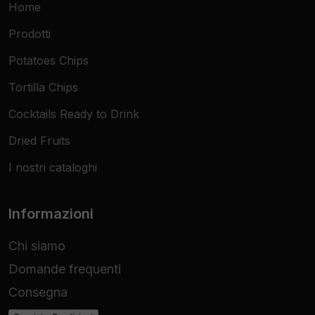
Home
Home Dining:
Per chi ama stupire gli ospiti
Prodotti
con una cena messicana autentica o un
aperitivo sfizioso e veloce da preparare.
Potatoes Chips
Dimensioni
13x6 cm
Tortilla Chips
Contenuto Confezione
20 Taco Shell
Cocktails Ready to Drink
Texture
Extra-Croccante
Dried Fruits
I nostri cataloghi
Utilizzo
Caldo / Freddo
Target
HoReCa, Retail, Catering
Informazioni
Chi siamo
Domande frequenti
Consegna