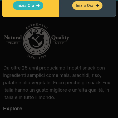
vegane e vegetariane.
Inizia Ora
Inizia Ora
Ideali per Professionisti
e Appassionati Gourmet
Le Taco Shell Fox Italia sono la scelta
d'elezione per:
Bar, Pub e Lounge Bar:
Per elevare
l'offerta dell'happy hour con un finger food
distintivo.
Da oltre 25 anni produciamo i nostri snack con
Enoteche e Beer Shop:
Perfette per
ingredienti semplici come mais, arachidi, riso,
degustazioni guidate, grazie alla capacità di
patate e olio vegetale. Ecco perché gli snack Fox
esaltare sia vini bianchi freschi che birre
Italia hanno un gusto migliore e un'alta qualità, in
artigianali strutturate.
Italia e in tutto il mondo.
Catering e Banqueting:
Una soluzione
Explore
logistica efficiente per eventi a tema,
garantendo stabilità e resa estetica.