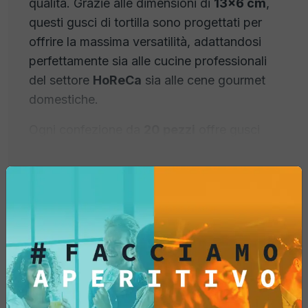
qualità. Grazie alle dimensioni di
13x6 cm
,
questi gusci di tortilla sono progettati per
offrire la massima versatilità, adattandosi
perfettamente sia alle cucine professionali
del settore
HoReCa
sia alle cene gourmet
domestiche.
Ogni confezione da
20 pezzi
offre gusci
dalla croccantezza superiore, studiati per
mantenere la forma e la consistenza anche
con farciture umide o calde.
Perché scegliere le Taco
Shell professionali Fox
Italia?
Informazioni prodotto
Struttura Extra-Crunchy e Stabile:
La