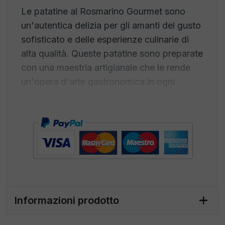
Le patatine al Rosmarino Gourmet sono
un'autentica delizia per gli amanti del gusto
sofisticato e delle esperienze culinarie di
alta qualità. Queste patatine sono preparate
con una maestria artigianale che le rende
un'opera d'arte gastronomica in ogni
morso.
Ogni patatina inizia con le migliori patate,
selezionate per la loro consistenza e sapore
superiori. Sono tagliate con precisione e
cotte con cura per ottenere una
croccantezza perfetta. Ma ciò che
distingue veramente queste patatine è il
Informazioni prodotto
profumo del rosmarino
, aromatico e
distintivo, penetra in ogni chip, creando