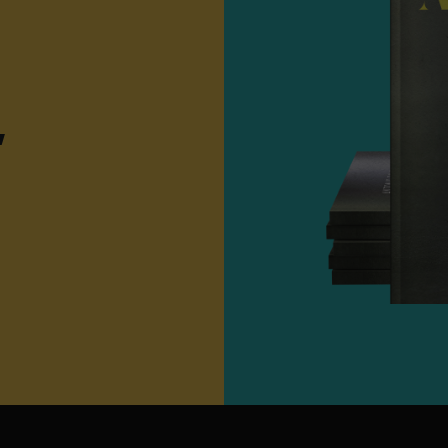
PremiumPeso Singo
Unità per Cartone
3
Gusto
Pomodoro Med
,
Texture
Ultra-Crunch
Target
Lounge Bar, H