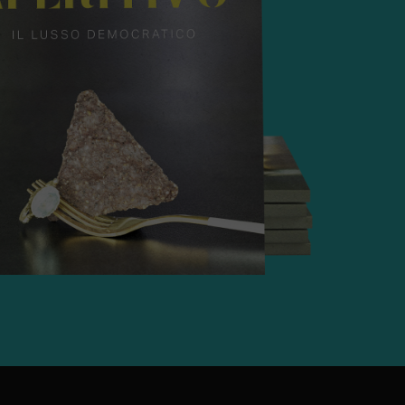
lo Box
900g (Maxi Formato)
 Unità Professionali
iterraneo Scelto
y Roll
ospitality, Eventi Luxury, Catering