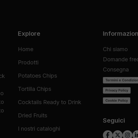
Explore
Informazion
Home
Chi siamo
Domande freq
Prodotti
Consegna
Potatoes Chips
ck
Termini e Condizio
Tortilla Chips
Privacy Policy
co
Cookie Policy
to
Cocktails Ready to Drink
to
Dried Fruits
Seguici
I nostri cataloghi