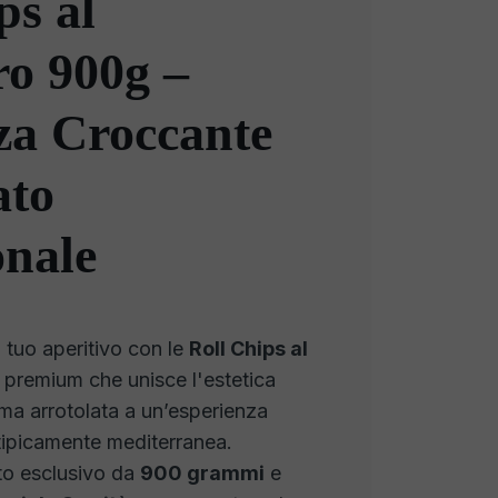
ps al
o 900g –
za Croccante
ato
onale
 tuo aperitivo con le
Roll Chips al
k premium che unisce l'estetica
rma arrotolata a un’esperienza
 tipicamente mediterranea.
ato esclusivo da
900 grammi
e