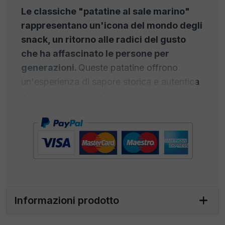
Le classiche "patatine al sale marino"
rappresentano un'icona del mondo degli
snack, un ritorno alle radici del gusto
che ha affascinato le persone per
generazioni.
Queste patatine offrono
un'esperienza di sapore storica e autentica
che cattura la semplicità e la purezza dei
gusti tradizionali. Ogni patatina è tagliata
sottilmente e cotte con maestria per
raggiungere la massima
croccantezza
e
conservare il sapore naturale delle patate.
La vera magia sta nel sale marino utilizzato
per condire queste delizie croccanti. Il
sale
marino
, raccolto con cura dalle acque
Informazioni prodotto
cristalline dell'oceano, aggiunge una nota di
salinità perfettamente bilanciata che
esalta