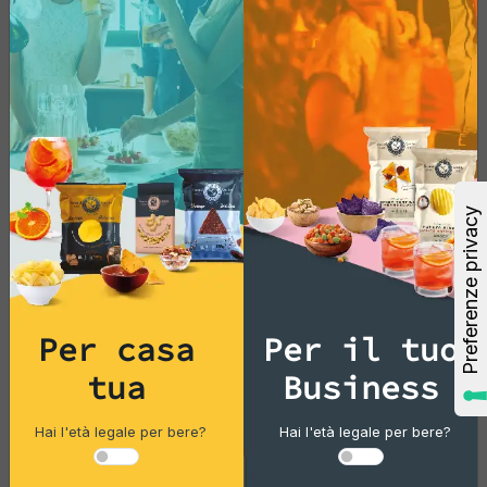
Dried Fruit
Anacardi Exclusive
Pacco singolo
14,56 €
Per casa
Per il tuo
Aggiungi
tua
Business
Vedi di più
Hai l'età legale per bere?
Hai l'età legale per bere?