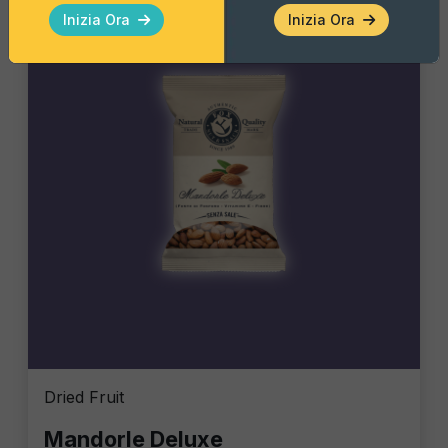
Inizia Ora
Inizia Ora
Dried Fruit
Mandorle Deluxe