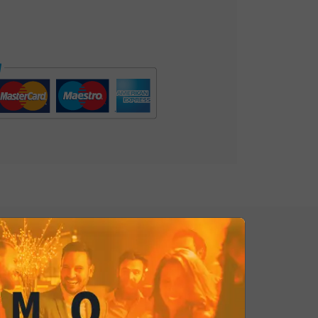
o
dedicata. Queste chips
occo di
esotismo
e un colore
avolo, rendendo l'
aperitivo italiano
 più speciale.Insieme alle persone
n questo momento di relax,
e risate mentre gustate le
Tortilla
gli antipasti italiani. È un'esperienza
il meglio di due mondi gastronomici
mi con chi condividi questo
Tortilla Chips Sweet Chili sono il
 e innovazione, un'opportunità per
taliano indimenticabile, dove
gusto
per celebrare il piacere di stare
to questa delizia!