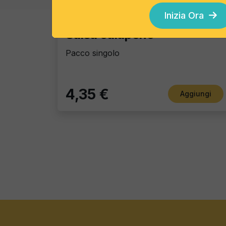
Dip Sauces
Inizia Ora
Salsa Jalapeno
Pacco singolo
4,35 €
Aggiungi