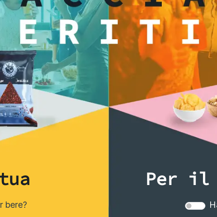
ti anche...
tua
Per il
er bere?
Ha