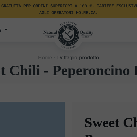
 GRATUITA PER ORDINI SUPERIORI A 100 €. TARIFFE ESCLUSIV
AGLI OPERATORI HO.RE.CA.
s
Home -
Dettaglio prodotto
t Chili - Peperoncino 
Sweet Ch