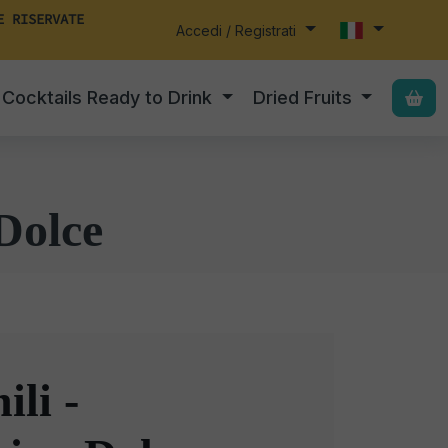
E RISERVATE
Accedi / Registrati
Cocktails Ready to Drink
Dried Fruits
Dolce
ili -