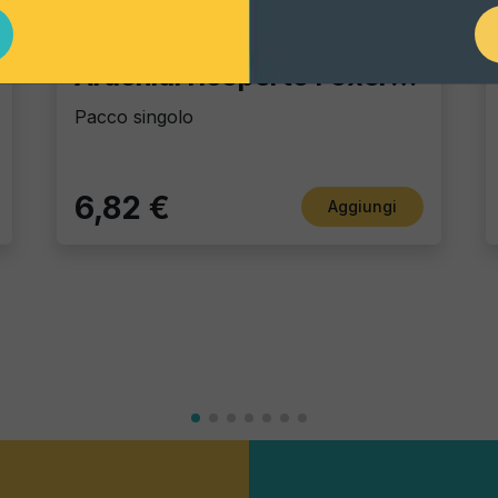
Gourmet Snack
Arachidi ricoperte Foxer al Chili
Pacco singolo
6,82 €
Aggiungi