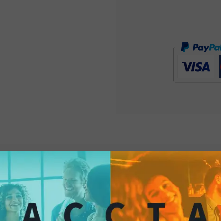
con la
salsa jalapen
aggiungeranno un t
accattivante al tuo t
un'esperienza ancora
che ami, immergiti i
condividendo storie 
Chips Sweet Chili
e 
culinaria che unisce 
e che rafforza i lega
momento speciale.Le 
ponte tra tradizione
vivere un aperitivo i
e colori si fondono 
insieme
. Goditi subi