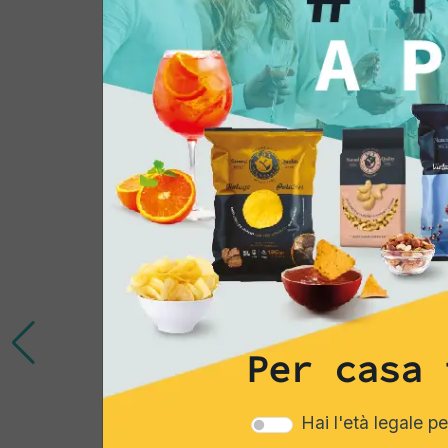
Potrebbe interessar
Per casa 
Hai l'età legale p