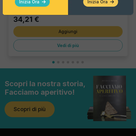
Inizia Ora
Inizia Ora
culinaria e aggiungere una nota di stile e
originalità all'aperitivo italiano.
Scegli
34,21 €
queste tortillas per trasformare il tuo
Aggiungi
tavolo dell'aperitivo in un tripudio di
colori e sapori, creando un'esperienza
Vedi di più
gastronomica che lascerà
un'impressione indelebile su chiunque le
assaggi, colora subito il tuo aperitivo!
Scopri la nostra storia,
Facciamo aperitivo!
Scopri di più