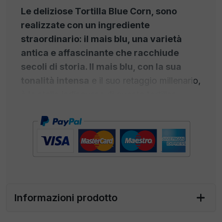
Le deliziose Tortilla Blue Corn, sono
realizzate con un ingrediente
straordinario: il mais blu, una varietà
antica e affascinante che racchiude
secoli di storia. Il mais blu, con la sua
tonalità intensa
e il suo retaggio millenario,
è la stella indiscussa di queste tortillas.
Questa varietà di mais è stata coltivata con
amore e rispetto dalla terra per generazioni,
portando con sé una profonda connessione
con la
tradizione e la cultura
. Ogni tortilla
è preparata con cura, utilizzando solo il
mais blu più prelibato
, macinato finemente
per garantire una consistenza morbida e
Informazioni prodotto
una nota di colore straordinaria. Il risultato è
una tortilla che non solo delizia il palato, ma