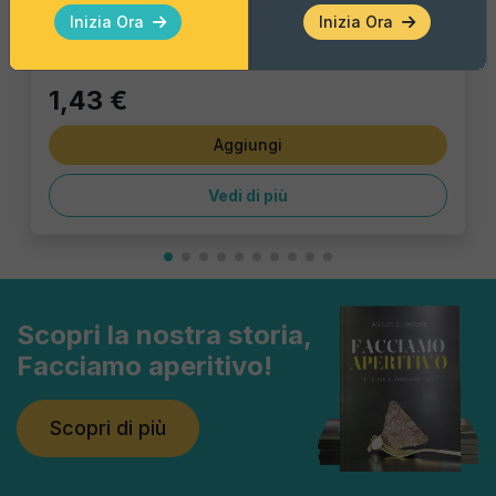
Pacco Singolo - 40 Gr
Inizia Ora
Inizia Ora
1,43 €
Aggiungi
Vedi di più
Scopri la nostra storia,
Facciamo aperitivo!
Scopri di più