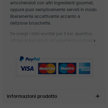
arricchendoli con altri ingredienti gourmet,
oppure puoi semplicemente servirli in modo
liberamente accattivante accanto a
deliziose bruschette.
Se scegli i mini wurstel per il tuo aperitivo,
offrirai ai tuoi ospiti un'esperienza culinaria
straordinariamente piacevole, che susciterà
il desiderio di tornare a gustare ancora e
ancora questo piccolo capolavoro
gastronomico. Inoltre, quando li presenti su
un buffet, conferiscono quel tocco
distintivo che fa davvero la differenza.
Per un
aperitivo eccezionale
, puoi
Informazioni prodotto
abbinarli a una varietà di bevande
sofisticate, tra cui: