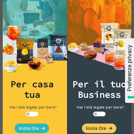
Per casa
Per il tuo
tua
Business
Gourmet Snack
Follie Mexicanos
Hai l'età legale per bere?
Hai l'età legale per bere?
Pacco singolo
Inizia Ora
Inizia Ora