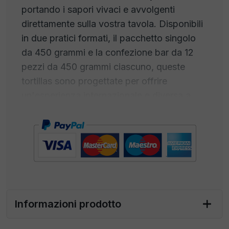
portando i sapori vivaci e avvolgenti
direttamente sulla vostra tavola. Disponibili
in due pratici formati, il pacchetto singolo
da 450 grammi e la confezione bar da 12
pezzi da 450 grammi ciascuno, queste
tortillas sono progettate per offrire
un'esperienza internazionale e diversa a
ogni boccone.
La combinazione perfetta di farina di mais e
l'aggiunta di un tocco di peperoncino
donano a queste tortillas un sapore
autentico e piccante, catturando l'essenza
dei piatti messicani tradizionali. La
Informazioni prodotto
consistenza morbida e flessibile le rende
ideali per essere farcite con una vasta