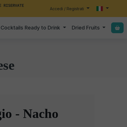
E RISERVATE
Accedi / Registrati
Cocktails Ready to Drink
Dried Fruits
ese
io - Nacho