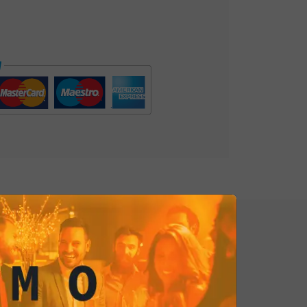
maggio sono ideali per accompagnare
 formaggio, guacamole, o chili,
gno perfetto per un
aperitivo di
calore e il sapore della cucina Tex-
le nostre irresistibili Tortilla Chip al
ne di felicità in ogni morso!