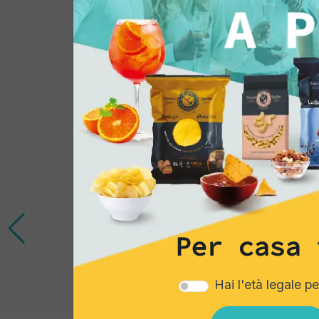
Potrebbe interessar
Per casa 
Hai l'età legale p