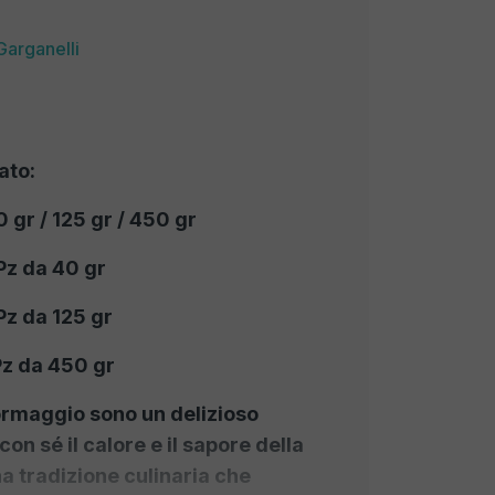
Garganelli
ato:
 gr / 125 gr / 450 gr
Pz da 40 gr
Pz da 125 gr
Pz da 450 gr
 formaggio sono un delizioso
on sé il calore e il sapore della
a tradizione culinaria che