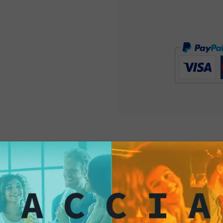
Tortilla chip al for
una varietà di salse,
diventando il compa
carattere
. Porta il 
Mex nella tua vita con 
Formaggio! Un
bocco
Provale subito!