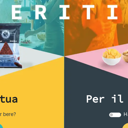
ti anche...
tua
Per il
er bere?
Ha