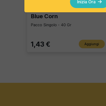
Inizia Ora
Tortillas/Nacho/Crisp/Garganelli
Blue Corn
Pacco Singolo - 40 Gr
1,43 €
Aggiungi