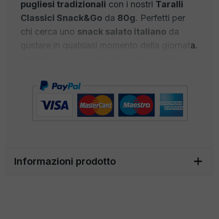
pugliesi tradizionali
con i nostri
Taralli
Classici Snack&Go
da
80g
. Perfetti per
chi cerca uno
snack salato italiano
da
gustare in qualsiasi momento della giornata.
Realizzati con ingredienti di alta qualità,
questi taralli offrono una croccantezza
irresistibile e un gusto genuino.
Caratteristiche principali:
Formato pratico da 80g
, ideale per uno
snack on-the-go
.
Ricetta tradizionale pugliese
, senza
Informazioni prodotto
conservanti aggiunti.
Perfetti per accompagnare un
aperitivo
italiano
o una pausa gustosa.
Suggerimenti per l'aperitivo:
Abbina i