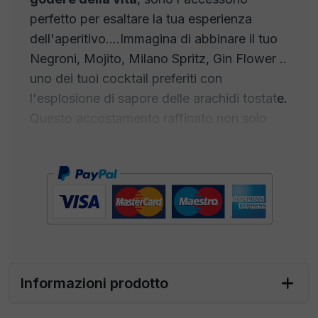
perfetto per esaltare la tua esperienza
dell'aperitivo....Immagina di abbinare il tuo
Negroni, Mojito, Milano Spritz, Gin Flower ..
uno dei tuoi cocktail preferiti con
l'esplosione di sapore delle arachidi tostate.
Questo accostamento raffinato non solo
soddisferà il tuo palato ma renderà ogni
sorso un'esperienza indimenticabile.
Le arachidi tostate e i cocktail di alta qualità
si fondono in un connubio di sapori che
alletta i sensi. L'intenso sapore delle
arachidi croccanti
si sposa perfettamente
con i profumi complessi e i gusti unici di
Informazioni prodotto
cocktail come il Negroni, con il suo
equilibrio di amarezza e dolcezza, il
Mojito
,