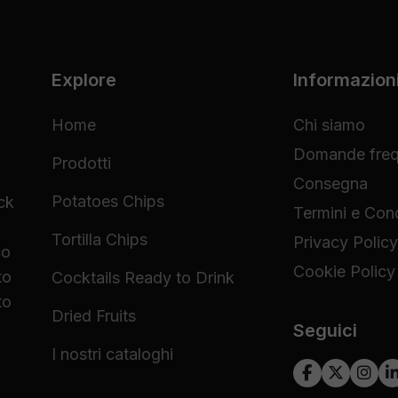
Explore
Informazion
Home
Chi siamo
Domande freq
Prodotti
Consegna
Potatoes Chips
ck
Termini e Cond
Tortilla Chips
Privacy Policy
co
Cookie Policy
to
Cocktails Ready to Drink
to
Dried Fruits
Seguici
I nostri cataloghi