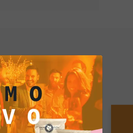
otto che fa per te.
eciso e l'approccio innovativo, sono
i momento indimenticabile. Prendi
a esplorare nuovi orizzonti
i quanto la tua personalità decisa
ta da questo delizioso prodotto.