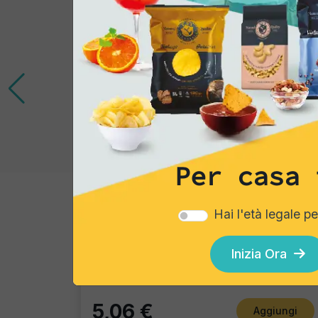
Per casa 
Gourmet Snack
Hai l'età legale p
Taralli classici
Inizia Ora
Pacco singolo
5,06 €
Aggiungi