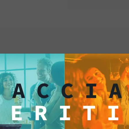
Gourmet sono il prod
Con il loro sapore d
pronte a rendere ogn
una fetta, preparati 
gastronomici e scopr
possa essere appaga
Provale subito!
ti anche...