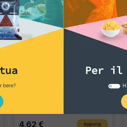
tua
Per il
Tortillas/Nacho/Crisp/Garganelli
er bere?
Ha
Tortillas Natural
Pacco singolo
4,62 €
Aggiungi