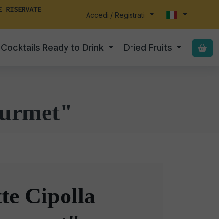
E RISERVATE
Accedi / Registrati
Cocktails Ready to Drink
Dried Fruits
ourmet"
te Cipolla