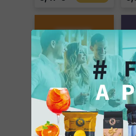
Tortillas/Nacho/Crisp/Garganelli
Crisps Tortilla Barbecue
Fo
Pacco singolo
Pacc