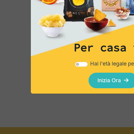
4,62 €
4,
Aggiungi
Per casa 
Mostra da
1
a
12
di
96
risultati
Hai l'età legale p
Inizia Ora
Esplora i cataloghi