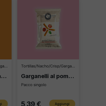
Tortillas/Nacho/Crisp/Garganelli
Tortillas/Nacho/Crisp/Garganelli
Nachos Chips Naturali
Garganelli al pomodoro
Pacco singolo
5,39 €
gi
Aggiungi