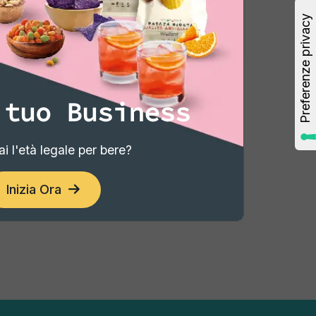
4,62 €
gi
Aggiungi
 tuo Business
3
4
5
6
7
8
›
i l'età legale per bere?
Inizia Ora