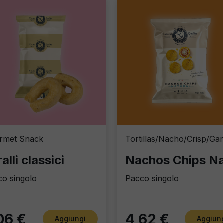
rmet Snack
alli classici
o singolo
Pacco singolo
06 €
4,62 €
Aggiungi
Aggiun