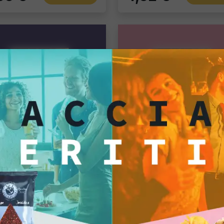
Tortillas/Nacho/Crisp/Garganelli
rmaggio
Tortilla Chili
o singolo
Pacco singolo