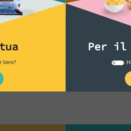
62 €
4,62 €
Aggiungi
Aggiun
tua
Per il
‹
1
2
er bere?
Ha