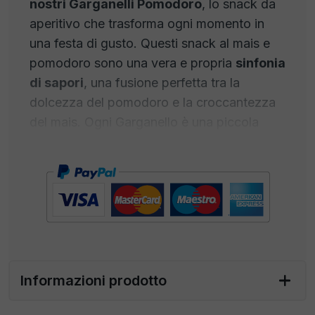
nostri Garganelli Pomodoro
, lo snack da
aperitivo che trasforma ogni momento in
una festa di gusto. Questi snack al mais e
pomodoro sono una vera e propria
sinfonia
di sapori
, una fusione perfetta tra la
dolcezza del pomodoro e la croccantezza
del mais. Ogni Garganello è una piccola
opera d'arte culinaria, creata con amore e
passione per offrirti un'esperienza gourmet
senza precedenti.
I Garganelli Pomodoro sono l'ideale per
creare un fantastico aperitivo italiano che
stupirà e delizierà i tuoi ospiti. La loro forma
cattura perfettamente le
irresistibili note
Informazioni prodotto
del pomodoro
, regalandoti un'
esplosione
di sapore
in ogni boccone. Sia che li gusti