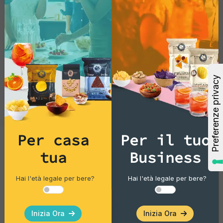
Per casa
Per il tuo
tua
Business
Gourmet Snack
Taralli classici
Hai l'età legale per bere?
Hai l'età legale per bere?
Pacco singolo
Inizia Ora
Inizia Ora