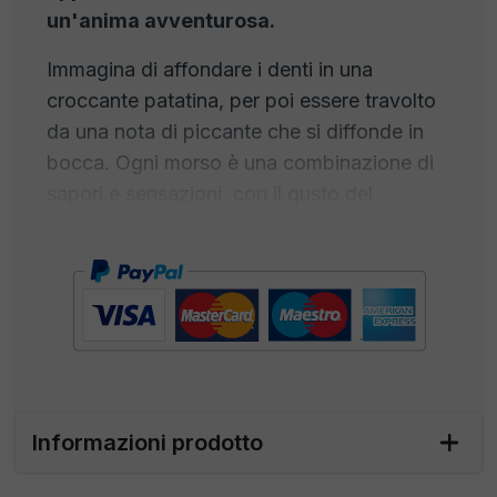
un'anima avventurosa.
Immagina di affondare i denti in una
croccante patatina, per poi essere travolto
da una nota di piccante che si diffonde in
bocca. Ogni morso è una combinazione di
sapori e sensazioni, con il gusto del
peperoncino che si fonde armoniosamente
con la croccantezza delle patatine. Questo
snack è destinato a coloro che non si
accontentano della banalità, ma cercano
sempre nuove esperienze. Le Patatine al
Peperoncino sono il compagno perfetto per
le persone che abbracciano la vita con
Informazioni prodotto
passione
, che amano mettersi alla prova e
che cercano sempre
l'emozione del