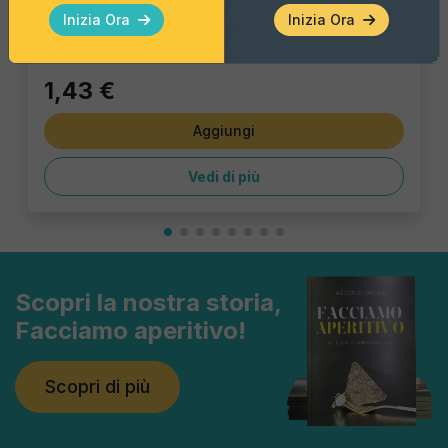
Pacco Singolo - 40 Gr
Inizia Ora
Inizia Ora
1,43 €
Aggiungi
Vedi di più
Scopri la nostra storia,
Facciamo aperitivo!
Scopri di più