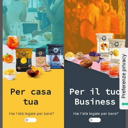
dei sapori autentici, Irresistibili!
Per casa
Per il tuo
tua
Business
Tortillas/Nacho/Crisp/Garganelli
Hai l'età legale per bere?
Hai l'età legale per bere?
Blue Corn