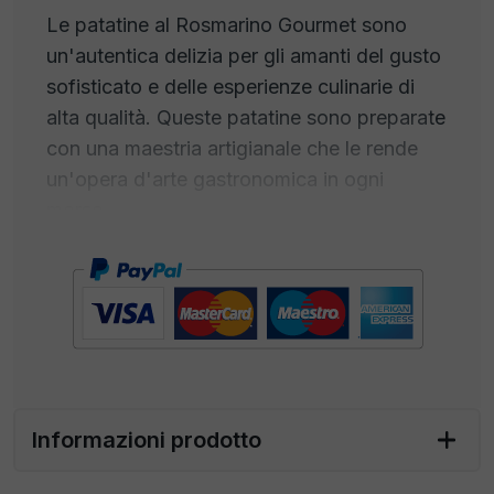
Le patatine al Rosmarino Gourmet sono
un'autentica delizia per gli amanti del gusto
sofisticato e delle esperienze culinarie di
alta qualità. Queste patatine sono preparate
con una maestria artigianale che le rende
un'opera d'arte gastronomica in ogni
morso.
Ogni patatina inizia con le migliori patate,
selezionate per la loro consistenza e sapore
superiori. Sono tagliate con precisione e
cotte con cura per ottenere una
croccantezza perfetta. Ma ciò che
distingue veramente queste patatine è il
Informazioni prodotto
profumo del rosmarino
, aromatico e
distintivo, penetra in ogni chip, creando