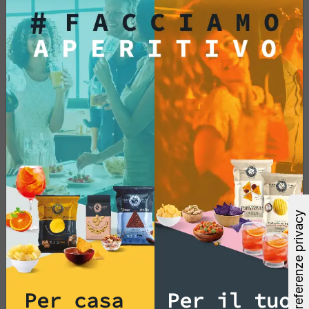
33,88 €
Aggiungi
Vedi di più
Per casa
Per il tuo