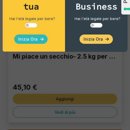
tua
Business
Hai l'età legale per bere?
Hai l'età legale per bere?
Inizia Ora
Inizia Ora
Bar Catering
Mi piace un secchio- 2.5 kg per stuzzicare
45,10 €
Aggiungi
Vedi di più