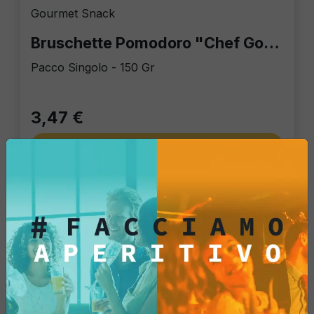
Gourmet Snack
Bruschette Pomodoro "Chef Gourmet"
Pacco Singolo - 150 Gr
3,47 €
Aggiungi
Vedi di più